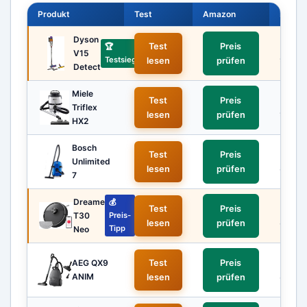
Produkt
Test
Amazon
Bewer
Dyson
Test
Preis
★★
🏆
V15
Testsieger
9,5
lesen
prüfen
Detect
Miele
Test
Preis
★★
Triflex
9,0
lesen
prüfen
HX2
Bosch
Test
Preis
★★
Unlimited
8,9
lesen
prüfen
7
Dreame
💰
Test
Preis
★★
T30
Preis-
8,8
lesen
prüfen
Tipp
Neo
AEG QX9
Test
Preis
★★
ANIM
8,6
lesen
prüfen