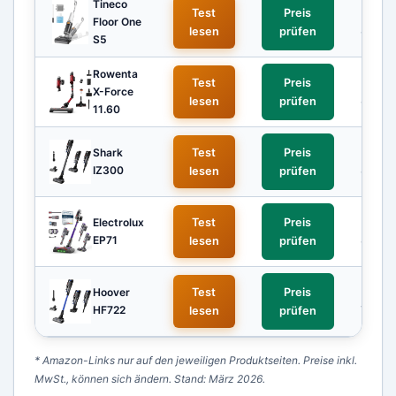
Tineco
Test
Preis
★★
Floor One
8,7
lesen
prüfen
S5
Rowenta
Test
Preis
★★
X-Force
8,5
lesen
prüfen
11.60
Shark
Test
Preis
★★
IZ300
8,2
lesen
prüfen
Electrolux
Test
Preis
★★
EP71
8,0
lesen
prüfen
Hoover
Test
Preis
★★
HF722
7,6
lesen
prüfen
* Amazon-Links nur auf den jeweiligen Produktseiten. Preise inkl.
MwSt., können sich ändern. Stand: März 2026.