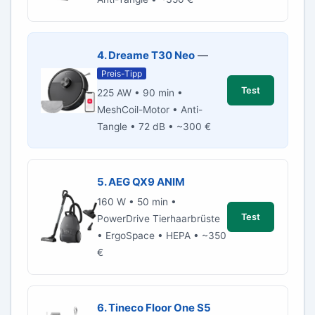
4. Dreame T30 Neo
—
Preis-Tipp
Test
225 AW • 90 min •
MeshCoil-Motor • Anti-
Tangle • 72 dB • ~300 €
5. AEG QX9 ANIM
160 W • 50 min •
Test
PowerDrive Tierhaarbrüste
• ErgoSpace • HEPA • ~350
€
6. Tineco Floor One S5