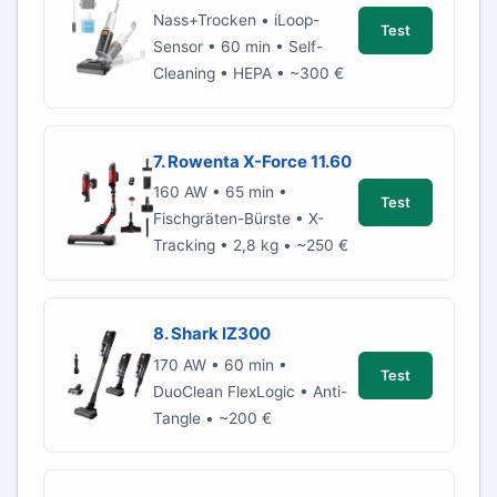
Nass+Trocken • iLoop-
Test
Sensor • 60 min • Self-
Cleaning • HEPA • ~300 €
7. Rowenta X-Force 11.60
160 AW • 65 min •
Test
Fischgräten-Bürste • X-
Tracking • 2,8 kg • ~250 €
8. Shark IZ300
170 AW • 60 min •
Test
DuoClean FlexLogic • Anti-
Tangle • ~200 €