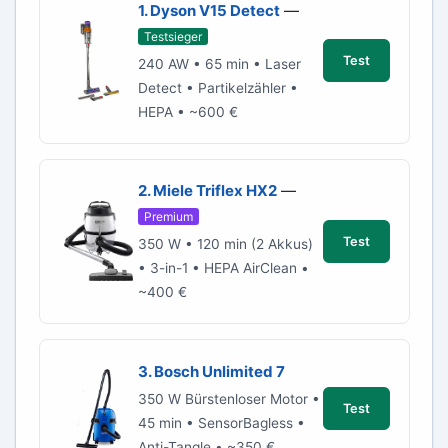
1. Dyson V15 Detect
—
Testsieger
Test
240 AW • 65 min • Laser
Detect • Partikelzähler •
HEPA • ~600 €
2. Miele Triflex HX2
—
Premium
Test
350 W • 120 min (2 Akkus)
• 3-in-1 • HEPA AirClean •
~400 €
3. Bosch Unlimited 7
350 W Bürstenloser Motor •
Test
45 min • SensorBagless •
Anti-Tangle • ~350 €