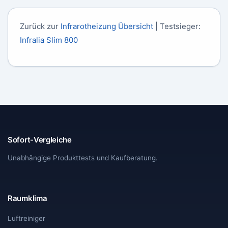
IP24 nur für überdachte Außenbereiche
geeignet.
Zurück zur
Infrarotheizung Übersicht
| Testsieger:
Infralia Slim 800
Sofort-Vergleiche
Unabhängige Produkttests und Kaufberatung.
Raumklima
Luftreiniger