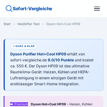
Sofort-Vergleiche
Start
›
Heizlüfter Test
›
Dyson Hot+Cool HP09
⚡ KURZ & KLAR
Dyson Purifier Hot+Cool HP09
erhält von
sofort-vergleiche.de
9.0/10 Punkte
und kostet
ca. 550 €. Der Dyson HP09 ist das ultimative
Raumklima-Gerät: Heizen, Kühlen und HEPA-
Luftreinigung in einem einzigen Gerät mit
erstklassiger Smart-Home-Integration.
👑 Premium
Dyson Hot+Cool HP09
– Heizen, Kühlen