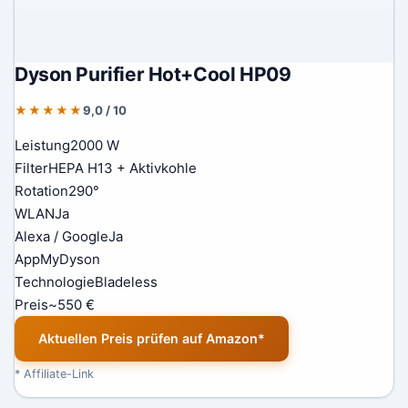
Dyson Purifier Hot+Cool HP09
★★★★★
9,0 / 10
Leistung
2000 W
Filter
HEPA H13 + Aktivkohle
Rotation
290°
WLAN
Ja
Alexa / Google
Ja
App
MyDyson
Technologie
Bladeless
Preis
~550 €
Aktuellen Preis prüfen auf Amazon*
* Affiliate-Link