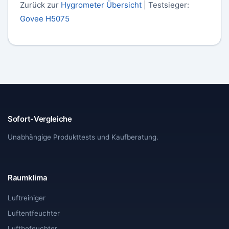
Zurück zur
Hygrometer Übersicht
| Testsieger:
Govee H5075
Sofort-Vergleiche
Unabhängige Produkttests und Kaufberatung.
Raumklima
Luftreiniger
Luftentfeuchter
Luftbefeuchter