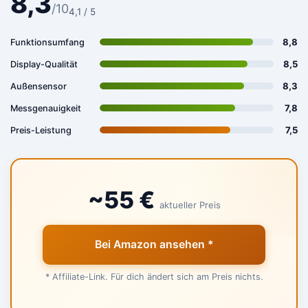
8,3
/10
4,1 / 5
8,8
Funktionsumfang
8,5
Display-Qualität
8,3
Außensensor
7,8
Messgenauigkeit
7,5
Preis-Leistung
~55 €
aktueller Preis
Bei Amazon ansehen *
* Affiliate-Link. Für dich ändert sich am Preis nichts.