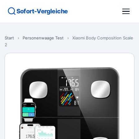
Sofort-Vergleiche
Start
›
Personenwaage Test
›
Xiaomi Body Composition Scale
2