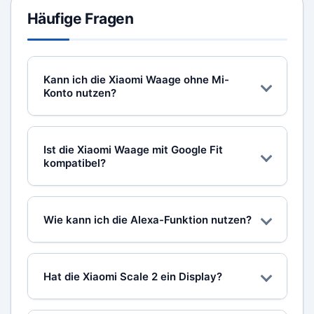
Häufige Fragen
Kann ich die Xiaomi Waage ohne Mi-
Konto nutzen?
Für die BIA-Funktion und App-Sync ist ein
Mi-Konto erforderlich. Die reine
Ist die Xiaomi Waage mit Google Fit
Gewichtsmessung funktioniert ohne Konto
kompatibel?
auf dem Display.
Ja, Mi Fit kann mit Google Fit synchronisiert
werden. Apple Health ist ebenfalls
Wie kann ich die Alexa-Funktion nutzen?
kompatibel.
Über den Alexa Skill der Xiaomi Waage
können Gewichtsdaten per Sprachbefehl
Hat die Xiaomi Scale 2 ein Display?
abgefragt werden. Dazu müssen Alexa und
Mi Fit verknüpft sein.
Nein, die Scale 2 hat kein eigenes Display.