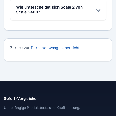
Alle Werte werden ausschließlich in der App
Wie unterscheidet sich Scale 2 von
angezeigt.
Scale S400?
Die S400 ist das Topmodell mit mehr
Messgrößen und verbesserter Genauigkeit.
Die Scale 2 ist das beste Budget-
Einstiegsmodell.
Zurück zur
Personenwaage Übersicht
Sofort-Vergleiche
Unabhängige Produkttests und Kaufberatung.